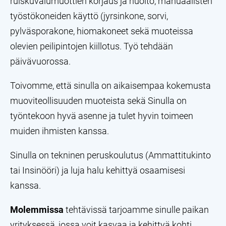
ruiskuvalumuottien korjaus ja huolto, manuaalisten
työstökoneiden käyttö (jyrsinkone, sorvi,
pylväsporakone, hiomakoneet sekä muoteissa
olevien peilipintojen kiillotus. Työ tehdään
päivävuorossa.
Toivomme, että sinulla on aikaisempaa kokemusta
muoviteollisuuden muoteista sekä Sinulla on
työntekoon hyvä asenne ja tulet hyvin toimeen
muiden ihmisten kanssa.
Sinulla on tekninen peruskoulutus (Ammattitukinto
tai Insinööri) ja luja halu kehittyä osaamisesi
kanssa.
Molemmissa
tehtävissä tarjoamme sinulle paikan
yrityksessä, jossa voit kasvaa ja kehittyä kohti