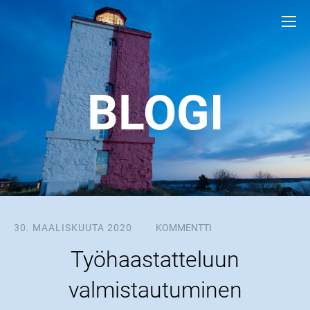
BLOGI
30. MAALISKUUTA 2020
KOMMENTTI
Työhaastatteluun
valmistautuminen