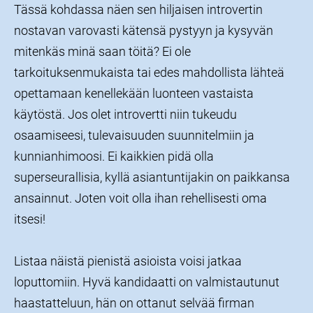
Tässä kohdassa näen sen hiljaisen introvertin
nostavan varovasti kätensä pystyyn ja kysyvän
mitenkäs minä saan töitä? Ei ole
tarkoituksenmukaista tai edes mahdollista lähteä
opettamaan kenellekään luonteen vastaista
käytöstä. Jos olet introvertti niin tukeudu
osaamiseesi, tulevaisuuden suunnitelmiin ja
kunnianhimoosi. Ei kaikkien pidä olla
superseurallisia, kyllä asiantuntijakin on paikkansa
ansainnut. Joten voit olla ihan rehellisesti oma
itsesi!
Listaa näistä pienistä asioista voisi jatkaa
loputtomiin. H
yvä kandidaatti on valmistautunut
haastatteluun, hän on ottanut selvää firman